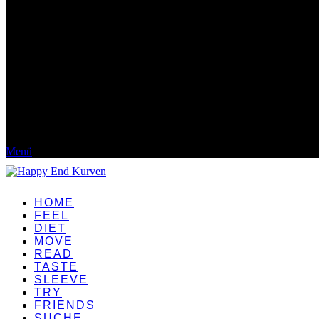
Menü
HOME
FEEL
DIET
MOVE
READ
TASTE
SLEEVE
TRY
FRIENDS
SUCHE