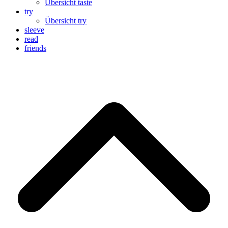
Übersicht taste
try
Übersicht try
sleeve
read
friends