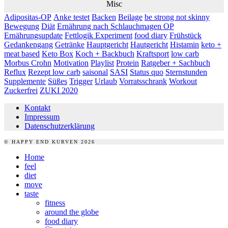
Misc
Adipositas-OP
Anke testet
Backen
Beilage
be strong not skinny
Bewegung
Diät
Ernährung nach Schlauchmagen OP
Ernährungsupdate
Fettlogik Experiment
food diary
Frühstück
Gedankengang
Getränke
Hauptgericht
Hautgericht
Histamin
keto +
meat based
Keto Box
Koch + Backbuch
Kraftsport
low carb
Morbus Crohn
Motivation
Playlist
Protein
Ratgeber + Sachbuch
Reflux
Rezept low carb
saisonal
SASI
Status quo
Sternstunden
Supplemente
Süßes
Trigger
Urlaub
Vorratsschrank
Workout
Zuckerfrei
ZUKI 2020
Kontakt
Impressum
Datenschutzerklärung
© HAPPY END KURVEN 2026
Home
feel
diet
move
taste
fitness
around the globe
food diary