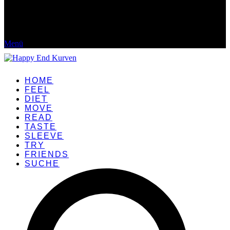
Menü
HOME
FEEL
DIET
MOVE
READ
TASTE
SLEEVE
TRY
FRIENDS
SUCHE