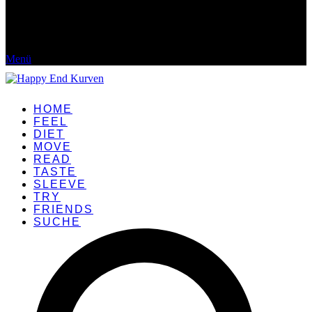
Menü
HOME
FEEL
DIET
MOVE
READ
TASTE
SLEEVE
TRY
FRIENDS
SUCHE