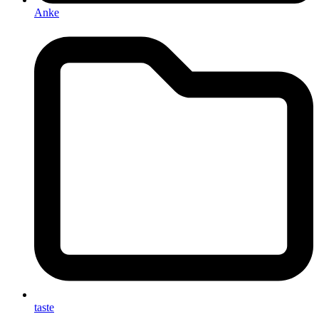
Anke
taste