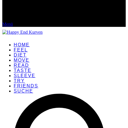
Menü
HOME
FEEL
DIET
MOVE
READ
TASTE
SLEEVE
TRY
FRIENDS
SUCHE