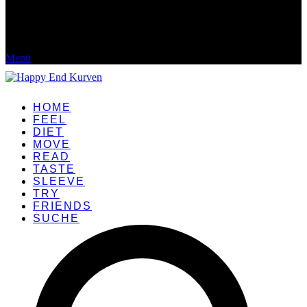
Menü
HOME
FEEL
DIET
MOVE
READ
TASTE
SLEEVE
TRY
FRIENDS
SUCHE