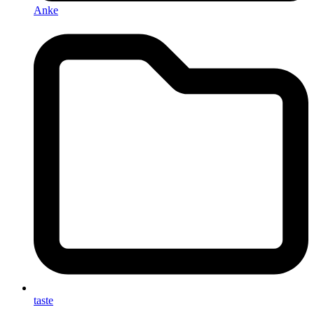
Anke
taste